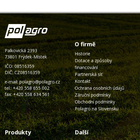
O firmě
Palkovická 2393
Historie
73801 Frýdek-Místek
Dotace a způsoby
IČO: 08516359
financování
DIČ: CZ08516359
Partnerská síť
Kontakt
e-mail:
polagro@polagro.cz
tel.:
+420 558 655 002
Ochrana osobních údajů
fax: +420 558 634 561
Záruční podmínky
Obchodní podmínky
Polagro na Slovensku
Produkty
Další