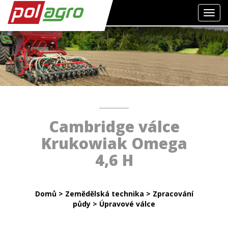
Toggl
navig
Cambridge válce
Krukowiak Omega
4,6 H
Domů
>
Zemědělská technika
>
Zpracování
půdy
>
Úpravové válce