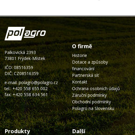
O firmě
Palkovická 2393
Historie
73801 Frýdek-Místek
Dotace a způsoby
IČO: 08516359
financování
DIČ: CZ08516359
Partnerská síť
Kontakt
e-mail:
polagro@polagro.cz
tel.:
+420 558 655 002
Ochrana osobních údajů
fax: +420 558 634 561
Záruční podmínky
Obchodní podmínky
Polagro na Slovensku
Produkty
Další