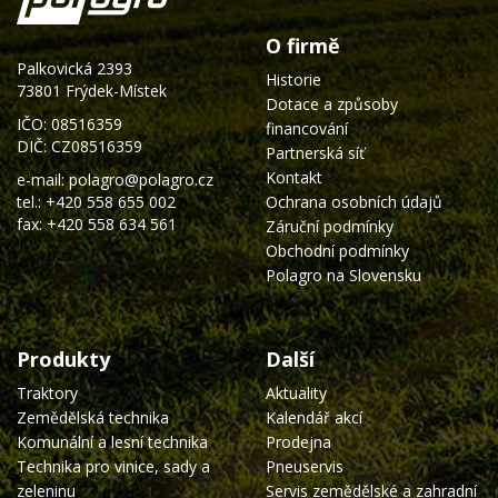
O firmě
Palkovická 2393
Historie
73801 Frýdek-Místek
Dotace a způsoby
IČO: 08516359
financování
DIČ: CZ08516359
Partnerská síť
Kontakt
e-mail:
polagro@polagro.cz
tel.:
+420 558 655 002
Ochrana osobních údajů
fax: +420 558 634 561
Záruční podmínky
Obchodní podmínky
Polagro na Slovensku
Produkty
Další
Traktory
Aktuality
Zemědělská technika
Kalendář akcí
Komunální a lesní technika
Prodejna
Technika pro vinice, sady a
Pneuservis
zeleninu
Servis zemědělské a zahradní