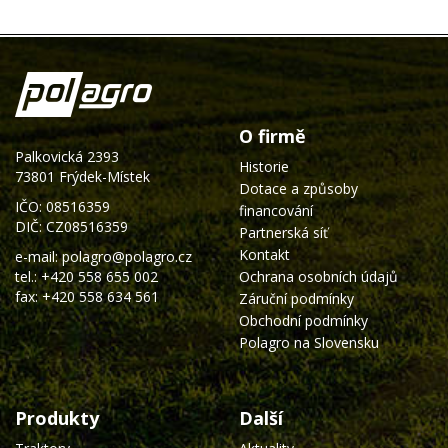
O firmě
Palkovická 2393
Historie
73801 Frýdek-Místek
Dotace a způsoby
IČO: 08516359
financování
DIČ: CZ08516359
Partnerská síť
Kontakt
e-mail:
polagro@polagro.cz
tel.:
+420 558 655 002
Ochrana osobních údajů
fax: +420 558 634 561
Záruční podmínky
Obchodní podmínky
Polagro na Slovensku
Produkty
Další