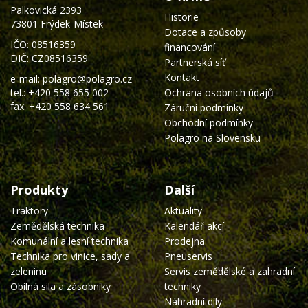
Palkovická 2393
Historie
73801 Frýdek-Místek
Dotace a způsoby
IČO: 08516359
financování
DIČ: CZ08516359
Partnerská síť
Kontakt
e-mail:
polagro@polagro.cz
tel.:
+420 558 655 002
Ochrana osobních údajů
fax: +420 558 634 561
Záruční podmínky
Obchodní podmínky
Polagro na Slovensku
Produkty
Další
Traktory
Aktuality
Zemědělská technika
Kalendář akcí
Komunální a lesní technika
Prodejna
Technika pro vinice, sady a
Pneuservis
zeleninu
Servis zemědělské a zahradní
Obilná sila a zásobníky
techniky
Náhradní díly