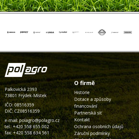
O firmě
Palkovická 2393
Historie
73801 Frýdek-Místek
Dotace a způsoby
IČO: 08516359
financování
DIČ: CZ08516359
Partnerská síť
Kontakt
e-mail:
polagro@polagro.cz
tel.:
+420 558 655 002
Ochrana osobních údajů
fax: +420 558 634 561
Záruční podmínky