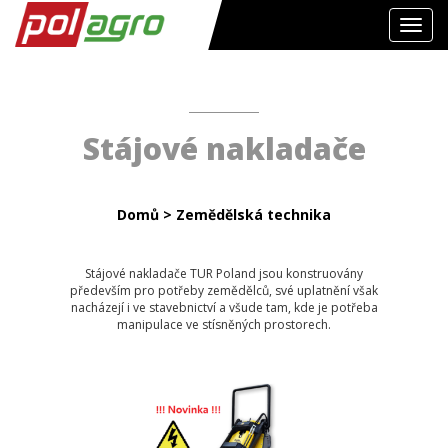
Toggl
navig
Stájové nakladače
Domů
>
Zemědělská technika
Stájové nakladače TUR Poland jsou konstruovány
především pro potřeby zemědělců, své uplatnění však
nacházejí i ve stavebnictví a všude tam, kde je potřeba
manipulace ve stísněných prostorech.