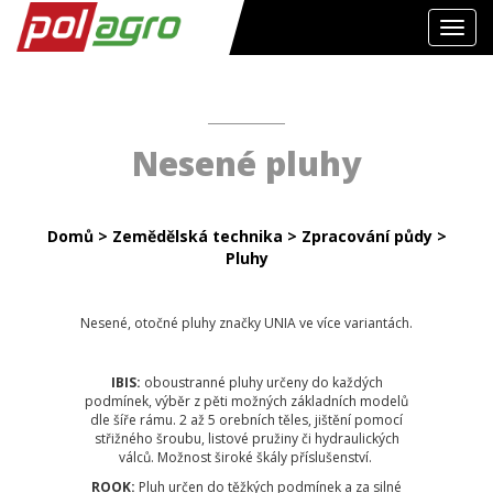
Toggl
navig
Nesené pluhy
Domů
>
Zemědělská technika
>
Zpracování půdy
>
Pluhy
Nesené, otočné pluhy značky UNIA ve více variantách.
IBIS:
oboustranné pluhy určeny do každých
podmínek, výběr z pěti možných základních modelů
dle šíře rámu. 2 až 5 orebních těles, jištění pomocí
střižného šroubu, listové pružiny či hydraulických
válců. Možnost široké škály příslušenství.
ROOK:
Pluh určen do těžkých podmínek a za silné