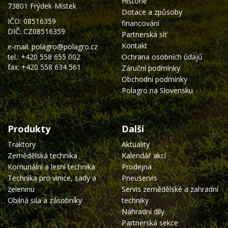
Historie
73801 Frýdek-Místek
Dotace a způsoby
IČO: 08516359
financování
DIČ: CZ08516359
Partnerská síť
Kontakt
e-mail:
polagro@polagro.cz
tel.:
+420 558 655 002
Ochrana osobních údajů
fax: +420 558 634 561
Záruční podmínky
Obchodní podmínky
Polagro na Slovensku
Produkty
Další
Traktory
Aktuality
Zemědělská technika
Kalendář akcí
Komunální a lesní technika
Prodejna
Technika pro vinice, sady a
Pneuservis
zeleninu
Servis zemědělské a zahradní
Obilná sila a zásobníky
techniky
Náhradní díly
Partnerská sekce