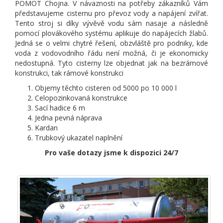
POMOT Chojna. V návaznosti na potřeby zákazníků Vám
představujeme cisternu pro převoz vody a napájení zvířat.
Tento stroj si díky vývěvě vodu sám nasaje a následně
pomocí plovákového systému aplikuje do napájecích žlabů.
Jedná se o velmi chytré řešení, obzvláště pro podniky, kde
voda z vodovodního řádu není možná, či je ekonomicky
nedostupná. Tyto cisterny lze objednat jak na bezrámové
konstrukci, tak rámové konstrukci
Objemy těchto cisteren od 5000 po 10 000 l
Celopozinkovaná konstrukce
Sací hadice 6 m
Jedna pevná náprava
Kardan
Trubkový ukazatel naplnění
Pro vaše dotazy jsme k dispozici 24/7