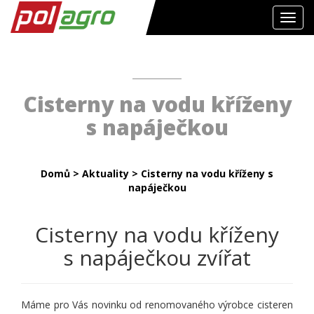
Toggl
navig
Cisterny na vodu kříženy
s napáječkou
Domů
>
Aktuality
>
Cisterny na vodu kříženy s
napáječkou
Cisterny na vodu kříženy
s napáječkou zvířat
Máme pro Vás novinku od renomovaného výrobce cisteren