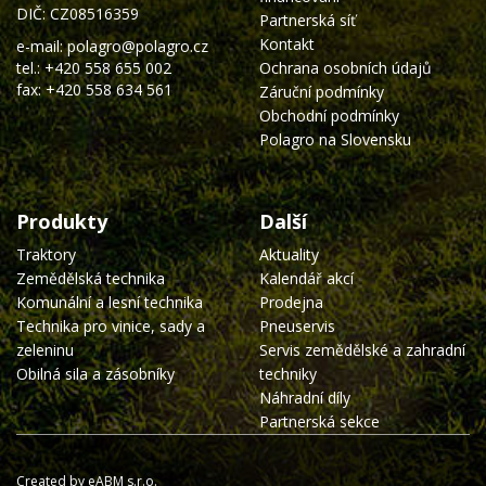
DIČ: CZ08516359
Partnerská síť
Kontakt
e-mail:
polagro@polagro.cz
tel.:
+420 558 655 002
Ochrana osobních údajů
fax: +420 558 634 561
Záruční podmínky
Obchodní podmínky
Polagro na Slovensku
Produkty
Další
Traktory
Aktuality
Zemědělská technika
Kalendář akcí
Komunální a lesní technika
Prodejna
Technika pro vinice, sady a
Pneuservis
zeleninu
Servis zemědělské a zahradní
Obilná sila a zásobníky
techniky
Náhradní díly
Partnerská sekce
Created by eABM s.r.o.