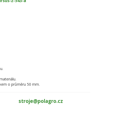
rsus-z-543-a
u.
materiálu.
 okem o průměru 50 mm.
stroje@polagro.cz