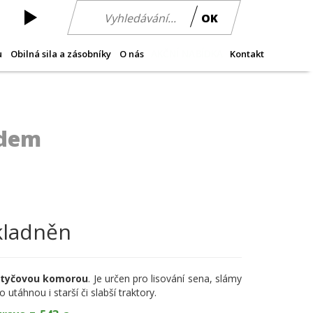
OK
AKČNÍ NABÍDKA
u
Obilná sila a zásobníky
O nás
Kontakt
adem
kladněn
/tyčovou komorou
. Je určen pro lisování sena, slámy
 utáhnou i starší či slabší traktory.