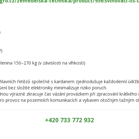
agro.cz/zemedelska-technika/product/956:svinovaci-lis-u
)
W)
nina 150–270 kg (v závislosti na vlhkosti)
lavních řetězů společně s kardanem zjednodušuje každodenní údržb
ní bez složité elektroniky minimalizuje riziko poruch.
nou výrazně zkracuje čas vázání provázkem při zpracování krátkého 
n pro provoz na pozemních komunikacích a vybaven otočným tažným
+420 733 772 932