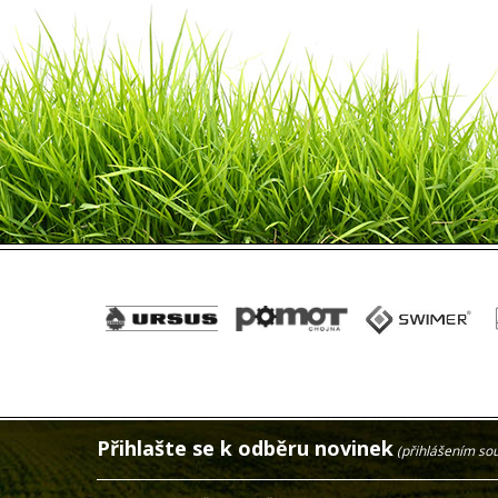
Přihlašte se k odběru novinek
(přihlášením so