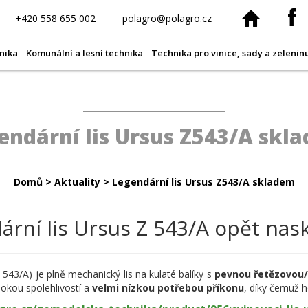
+420 558 655 002
polagro@polagro.cz
nika
Komunální a lesní technika
Technika pro vinice, sady a zelenin
endární lis Ursus Z543/A skl
Domů
>
Aktuality
>
Legendární lis Ursus Z543/A skladem
ární lis Ursus Z 543/A opět nas
543/A) je plně mechanický lis na kulaté balíky s
pevnou řetězovou
sokou spolehlivostí a
velmi nízkou potřebou příkonu
, díky čemuž ho