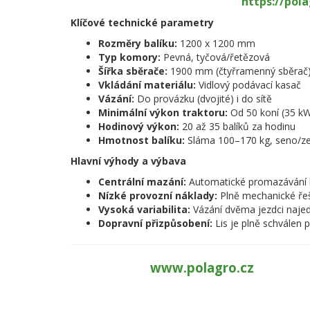
https://pol
Klíčové technické parametry
Rozměry balíku:
1200 x 1200 mm
Typ komory:
Pevná, tyčová/řetězová
Šířka sběrače:
1900 mm (čtyřramenný sběrač
Vkládání materiálu:
Vidlový podávací kasač
Vázání:
Do provázku (dvojité) i do sítě
Minimální výkon traktoru:
Od 50 koní (35 k
Hodinový výkon:
20 až 35 balíků za hodinu
Hmotnost balíku:
Sláma 100–170 kg, seno/zele
Hlavní výhody a výbava
Centrální mazání:
Automatické promazávání h
Nízké provozní náklady:
Plně mechanické řeše
Vysoká variabilita:
Vázání dvěma jezdci najed
Dopravní přizpůsobení:
Lis je plně schvále
www.polagro.cz