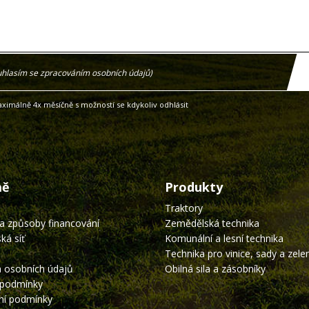
uhlasím se zpracováním osobních údajů)
ximálně 4x měsíčně s možností se kdykoliv odhlásit
mě
Produkty
Traktory
a způsoby financování
Zemědělská technika
ká síť
Komunální a lesní technika
Technika pro vinice, sady a zele
 osobních údajů
Obilná sila a zásobníky
 podmínky
í podmínky