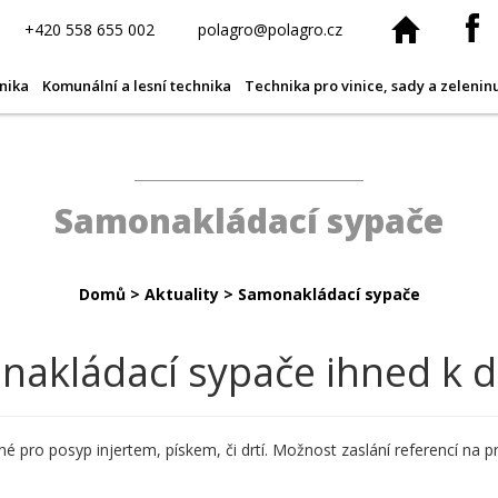
+420 558 655 002
polagro@polagro.cz
nika
Komunální a lesní technika
Technika pro vinice, sady a zelenin
Samonakládací sypače
Domů
>
Aktuality
>
Samonakládací sypače
akládací sypače ihned k 
 pro posyp injertem, pískem, či drtí. Možnost zaslání referencí na pr