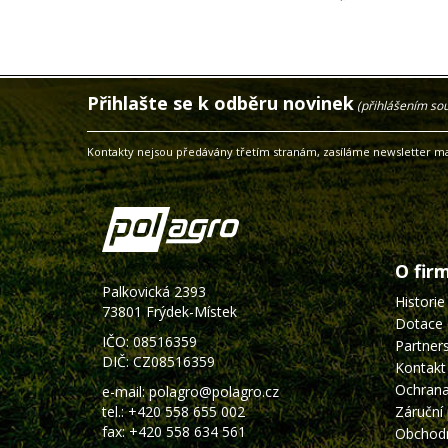
Přihlašte se k odběru novinek
(přihlášením so
Kontakty nejsou předávány třetím stranám, zasíláme newsletter ma
O fir
Palkovická 2393
Historie
73801 Frýdek-Místek
Dotace 
IČO: 08516359
Partners
DIČ: CZ08516359
Kontakt
Ochrana
e-mail:
polagro@polagro.cz
tel.:
+420 558 655 002
Záruční
fax: +420 558 634 561
Obchodn