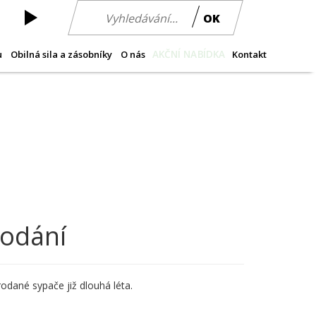
OK
AKČNÍ NABÍDKA
u
Obilná sila a zásobníky
O nás
Kontakt
dodání
odané sypače již dlouhá léta.